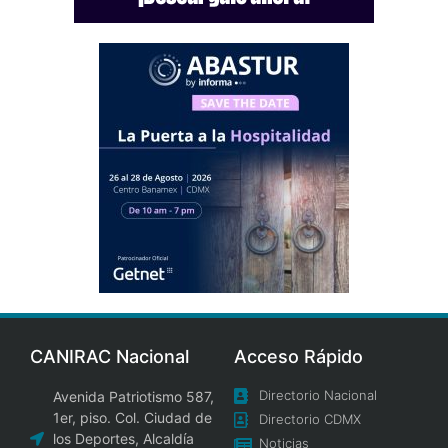
CANIRAC Nacional
Acceso Rápido
Directorio Nacional
Avenida Patriotismo 587,
1er, piso. Col. Ciudad de
Directorio CDMX
los Deportes, Alcaldía
Noticias