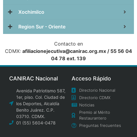
Xochimilco
Region Sur - Oriente
Contacto en
CDMX:
afiliacionejecutiva@canirac.org.mx / 55 56 04
04 78 ext. 139
CANIRAC Nacional
Acceso Rápido
Directorio Nacional
Avenida Patriotismo 587,
1er, piso. Col. Ciudad de
Directorio CDMX
los Deportes, Alcaldía
Noticias
Benito Juárez. C.P.
Premio al Mérito
03710. CDMX.
Restaurantero
01 (55) 5604-0478
Preguntas frecuentes