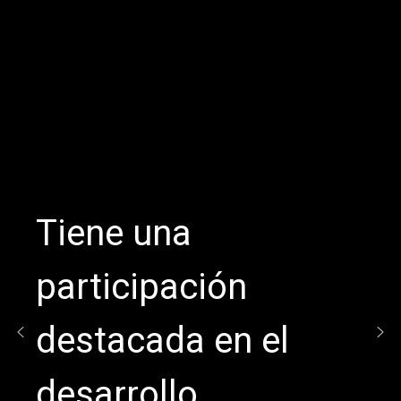
Tiene una
Tiene una
participación
participación
destacada en el
destacada en el
desarrollo
desarrollo