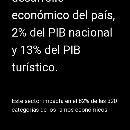
económico del país,
económico del país,
2% del PIB nacional
2% del PIB nacional
y 13% del PIB
y 13% del PIB
turístico.
turístico.
Este sector impacta en el 82% de las 320
Este sector impacta en el 82% de las 320
categorías de los ramos económicos.
categorías de los ramos económicos.