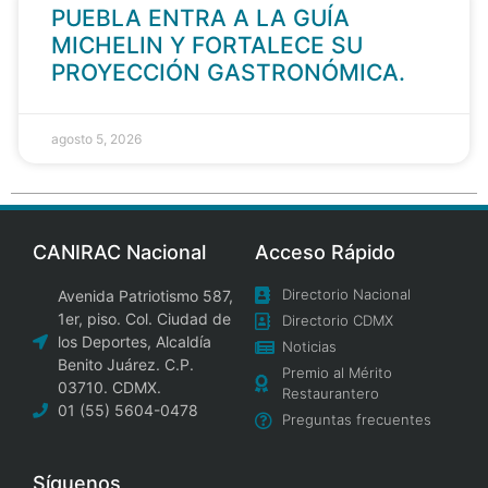
PUEBLA ENTRA A LA GUÍA
MICHELIN Y FORTALECE SU
PROYECCIÓN GASTRONÓMICA.
agosto 5, 2026
CANIRAC Nacional
Acceso Rápido
Directorio Nacional
Avenida Patriotismo 587,
1er, piso. Col. Ciudad de
Directorio CDMX
los Deportes, Alcaldía
Noticias
Benito Juárez. C.P.
Premio al Mérito
03710. CDMX.
Restaurantero
01 (55) 5604-0478
Preguntas frecuentes
Síguenos