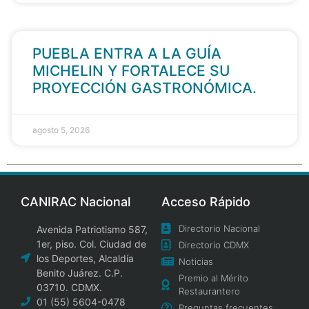
PUEBLA ENTRA A LA GUÍA
MICHELIN Y FORTALECE SU
PROYECCIÓN GASTRONÓMICA.
agosto 5, 2026
CANIRAC Nacional
Acceso Rápido
Directorio Nacional
Avenida Patriotismo 587,
1er, piso. Col. Ciudad de
Directorio CDMX
los Deportes, Alcaldía
Noticias
Benito Juárez. C.P.
Premio al Mérito
03710. CDMX.
Restaurantero
01 (55) 5604-0478
Preguntas frecuentes