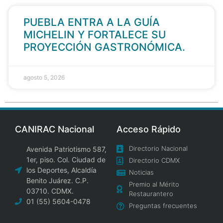
PUEBLA ENTRA A LA GUÍA
MICHELIN Y FORTALECE SU
PROYECCIÓN GASTRONÓMICA.
agosto 5, 2026
CANIRAC Nacional
Acceso Rápido
Directorio Nacional
Avenida Patriotismo 587,
1er, piso. Col. Ciudad de
Directorio CDMX
los Deportes, Alcaldía
Noticias
Benito Juárez. C.P.
Premio al Mérito
03710. CDMX.
Restaurantero
01 (55) 5604-0478
Preguntas frecuentes