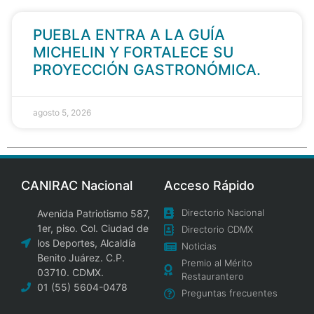
PUEBLA ENTRA A LA GUÍA
MICHELIN Y FORTALECE SU
PROYECCIÓN GASTRONÓMICA.
agosto 5, 2026
CANIRAC Nacional
Acceso Rápido
Directorio Nacional
Avenida Patriotismo 587,
1er, piso. Col. Ciudad de
Directorio CDMX
los Deportes, Alcaldía
Noticias
Benito Juárez. C.P.
Premio al Mérito
03710. CDMX.
Restaurantero
01 (55) 5604-0478
Preguntas frecuentes