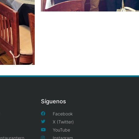
Síguenos
l
Facebook
X (Twitter)
YouTube
estaurantero
Instagram