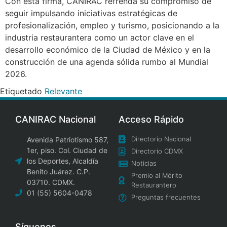
Con esta firma, CANIRAC refrenda su compromiso de
seguir impulsando iniciativas estratégicas de
profesionalización, empleo y turismo, posicionando a la
industria restaurantera como un actor clave en el
desarrollo económico de la Ciudad de México y en la
construcción de una agenda sólida rumbo al Mundial
2026.
Etiquetado
Relevante
CANIRAC Nacional
Acceso Rápido
Directorio Nacional
Avenida Patriotismo 587,
1er, piso. Col. Ciudad de
Directorio CDMX
los Deportes, Alcaldía
Noticias
Benito Juárez. C.P.
Premio al Mérito
03710. CDMX.
Restaurantero
01 (55) 5604-0478
Preguntas frecuentes
Síguenos