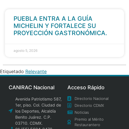
PUEBLA ENTRA A LA GUÍA
MICHELIN Y FORTALECE SU
PROYECCIÓN GASTRONÓMICA.
agosto 5, 2026
Etiquetado
Relevante
CANIRAC Nacional
Acceso Rápido
Directorio Nacional
Avenida Patriotismo 587,
1er, piso. Col. Ciudad de
Directorio CDMX
los Deportes, Alcaldía
Noticias
Benito Juárez. C.P.
Premio al Mérito
03710. CDMX.
Restaurantero