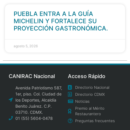
PUEBLA ENTRA A LA GUÍA
MICHELIN Y FORTALECE SU
PROYECCIÓN GASTRONÓMICA.
agosto 5, 2026
CANIRAC Nacional
Acceso Rápido
Directorio Nacional
Avenida Patriotismo 587,
1er, piso. Col. Ciudad de
Directorio CDMX
los Deportes, Alcaldía
Noticias
Benito Juárez. C.P.
Premio al Mérito
03710. CDMX.
Restaurantero
01 (55) 5604-0478
Preguntas frecuentes