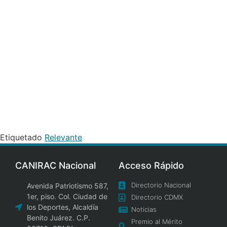
Etiquetado
Relevante
CANIRAC Nacional
Acceso Rápido
Directorio Nacional
Avenida Patriotismo 587,
1er, piso. Col. Ciudad de
Directorio CDMX
los Deportes, Alcaldía
Noticias
Benito Juárez. C.P.
Premio al Mérito