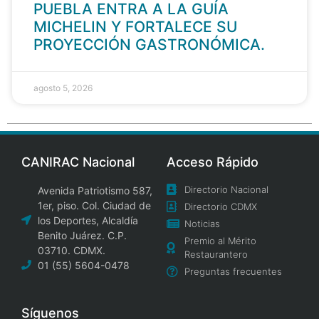
PUEBLA ENTRA A LA GUÍA
MICHELIN Y FORTALECE SU
PROYECCIÓN GASTRONÓMICA.
agosto 5, 2026
CANIRAC Nacional
Acceso Rápido
Directorio Nacional
Avenida Patriotismo 587,
1er, piso. Col. Ciudad de
Directorio CDMX
los Deportes, Alcaldía
Noticias
Benito Juárez. C.P.
Premio al Mérito
03710. CDMX.
Restaurantero
01 (55) 5604-0478
Preguntas frecuentes
Síguenos