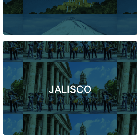
reinterpretan su herencia culinaria.
¡Descubre PUEBLA!
Jalisco es la tierra donde el sabor se convierte
en identidad. Cuna de productos con
Denominación de Origen (DO) como el tequila,
la raicilla y el chile de árbol Yahualica, este
estado resume en su cocina historia, esencia
JALISCO
mexicana, pero también innovación y
creatividad en propuestas contemporáneas.
Cada rincón gastronómico, brinda a nuestros
visitantes un viaje sensorial de sabores, texturas
y colores.
¡Bienvenido Jalisco!